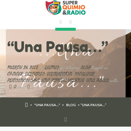
“Una Pausa…”
MARCH 26, 2018
by
QUIMIO
in category
BLOG
tagged as
CÁNCER
,
DESCANSO
,
DISTRACCIÓN
,
FOCALIZAR
,
PSICOONCOLOGÍA
,
UNA FAMILIA VALIENTE
,
UNA PAUSA
with
0
and
1
>
"UNA PAUSA..."
>
BLOG
> “UNA PAUSA…”