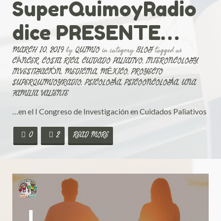
SuperQuimoyRadio
dice PRESENTE…
MARCH 10, 2019
by
QUIMIO
in category
BLOG
tagged as
CÁNCER
,
COSTA RICA
,
CUIDADO PALIATIVO
,
INTERONCOLOGY
,
INVESTIGACIÓN
,
MEDICINA
,
MÉXICO
,
PROYECTO
SUPERQUIMIOYRADIO
,
PSICOLOGÍA
,
PSICOONCOLOGÍA
,
UNA
FAMILIA VALIENTE
…en el I Congreso de Investigación en Cuidados Paliativos
0
2
READ MORE