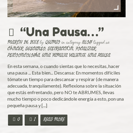
“Una Pausa…”
MARCH 26, 2018
by
QUIMIO
in category
BLOG
tagged as
CÁNCER
,
DESCANSO
,
DISTRACCIÓN
,
FOCALIZAR
,
PSICOONCOLOGÍA
,
UNA FAMILIA VALIENTE
,
UNA PAUSA
En esta semana, o cuando sientas que lo necesitas, hacer
una pausa ... Esta bien... Descansa: En momentos difíciles
tómate un tiempo para descansar y respirar (de manera
adecuada, tranquilamente). Reflexiona sobre la situación
que estás enfrentando, pero NO te ABRUMES, llevas
mucho tiempo o poco dedicándole energía a esto, pon una
pequeña pausa y [...]
0
1
READ MORE