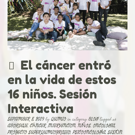
El cáncer entró
en la vida de estos
16 niños. Sesión
Interactiva
SEPTEMBER 8, 2019
by
QUIMIO
in category
BLOG
tagged as
ABORDAJE
,
CÁNCER
,
INTERVENCION
,
NIÑOS
,
ONCOLOGIA
,
PROYECTO SUPERQUIMIOYRADIO
,
PSICOONCOLOGÍA
,
SESIÓN