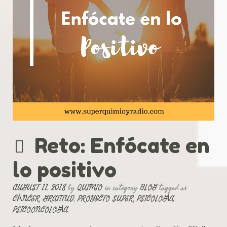
Reto: Enfócate en
lo positivo
AUGUST 11, 2018
by
QUIMIO
in category
BLOG
tagged as
CÁNCER
,
GRATITUD
,
PROYECTO SUPER
,
PSICOLOGÍA
,
PSICOONCOLOGÍA